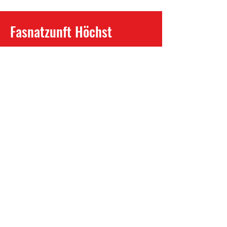
Fasnatzunft Höchst
Sandra Weinhandl
Im Städtle 15
A - 6973 Höchst
Prinzenpaare
Über Uns
Termine
Gallerie
Impressum
© 2023 by Fasnatzunft Höchst. Proudly