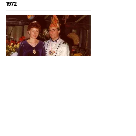
1972
Prinz Blech, Albert der 4. von
Hostede und Lötkolben,
Herrscher über die Flachdächer
und Kupferauen und Ihre