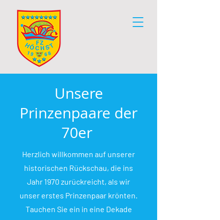
Unsere
Prinzenpaare der
70er
Herzlich willkommen auf unserer
historischen Rückschau, die ins
Jahr 1970 zurückreicht, als wir
unser erstes Prinzenpaar krönten.
Tauchen Sie ein in eine Dekade