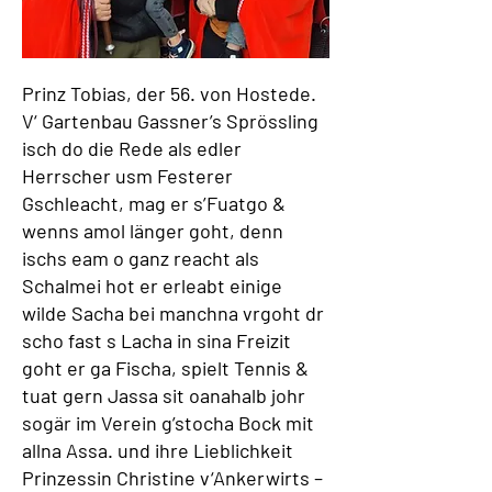
Prinz Tobias, der 56. von Hostede.
V‘ Gartenbau Gassner’s Sprössling
isch do die Rede als edler
Herrscher usm Festerer
Gschleacht, mag er s’Fuatgo &
wenns amol länger goht, denn
ischs eam o ganz reacht als
Schalmei hot er erleabt einige
wilde Sacha bei manchna vrgoht dr
scho fast s Lacha in sina Freizit
goht er ga Fischa, spielt Tennis &
tuat gern Jassa sit oanahalb johr
sogär im Verein g’stocha Bock mit
allna Assa. und ihre Lieblichkeit
Prinzessin Christine v‘Ankerwirts –