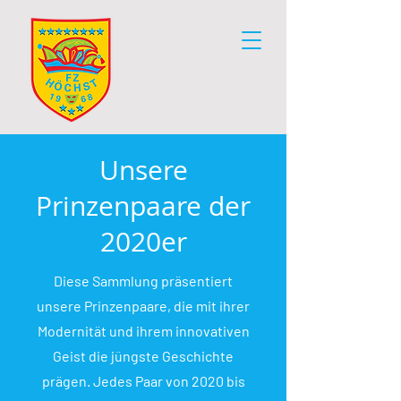
Unsere
Prinzenpaare der
2020er
Diese Sammlung präsentiert
unsere Prinzenpaare, die mit ihrer
Modernität und ihrem innovativen
Geist die jüngste Geschichte
prägen. Jedes Paar von 2020 bis